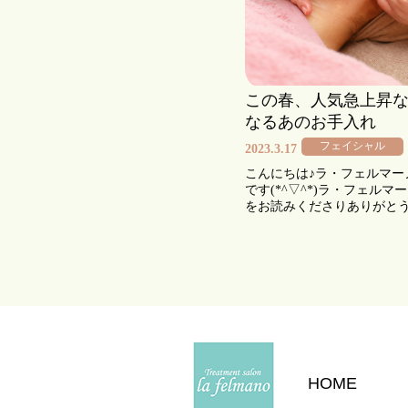
この春、人気急上昇
なるあのお手入れ
フェイシャル
2023.3.17
こんにちは♪ラ・フェルマー
です(*^▽^*)ラ・フェルマ
をお読みくださりありがと
す！ マスクの着用が変化し
の春は、ラ・フェルマーノ
【くすみ】【たるみ】【む
ご […]
HOME