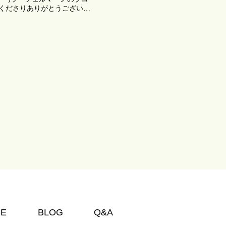
くださりありがとうございま
の度、マスクの着用のルール
3月13日(月)より個人の判
られることになります […]
CE
BLOG
Q&A