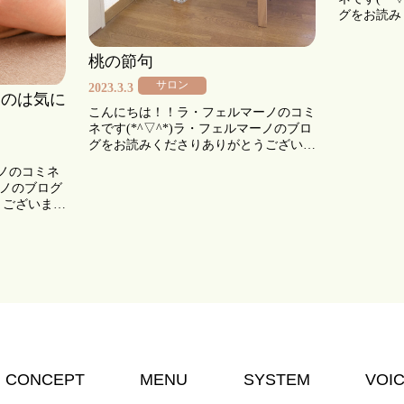
グをお読み
す！！ こ
が見直され、
桃の節句
断にゆだね
サロン
2023.3.3
なのは気に
こんにちは！！ラ・フェルマーノのコミ
ネです(*^▽^*)ラ・フェルマーノのブロ
グをお読みくださりありがとうございま
す！！ 今日は桃の節句ですね。三寒四
ノのコミネ
温ながら少しずつ春らしさが感じられる
ーノのブログ
ようになってきました。サロンにも大
うございま
[…]
つつあるこ
でもお顔の
くみ】などの
CONCEPT
MENU
SYSTEM
VOI